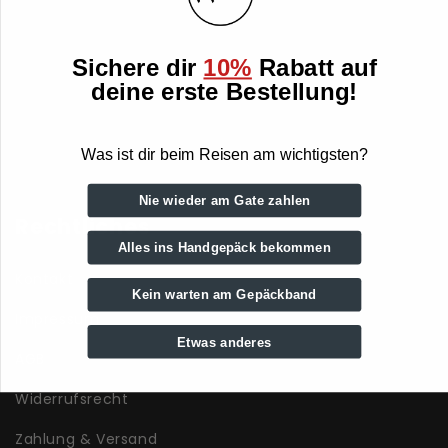
latest news.
Email
Sichere dir
10%
Rabatt auf
deine erste Bestellung!
Sign up
Was ist dir beim Reisen am wichtigsten?
Nie wieder am Gate zahlen
Rechtliches
Alles ins Handgepäck bekommen
Kontakt
Kein warten am Gepäckband
Impressum
Etwas anderes
AGB
Widerrufsrecht
Zahlung & Versand