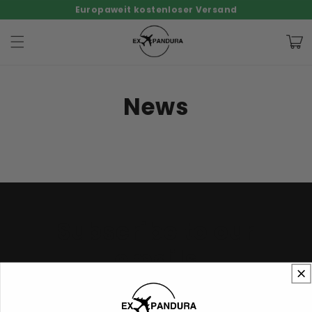
Skip to
Europaweit kostenloser Versand
content
35% Sommer-Rabatt — nur für kurze Zeit
100 Tage Geld-zurück-Garantie
Cart
News
Subscribe to our
emails
Join our email list for exclusive offers and the