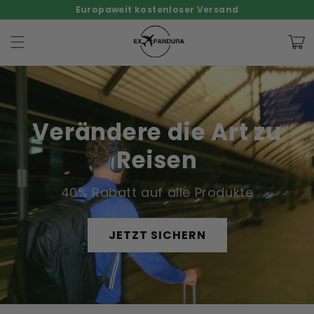
Skip to
Europaweit kostenloser Versand
content
35% Sommer-Rabatt — nur für kurze Zeit
100 Tage Geld-zurück-Garantie
Cart
Verändere die Art zu
Reisen
40% Rabatt auf alle Produkte
JETZT SICHERN